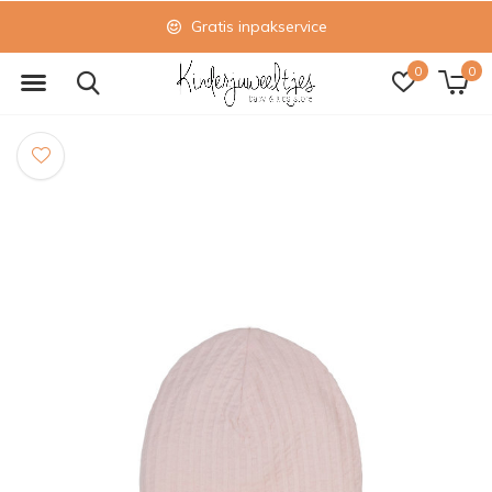
Gratis inpakservice
0
0