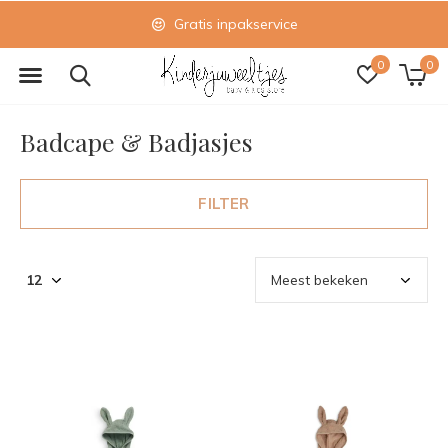
Gratis inpakservice
0
0
Badcape & Badjasjes
FILTER