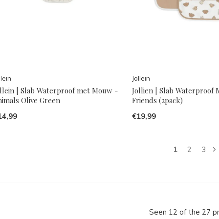
llein
Jollein
ollein | Slab Waterproof met Mouw -
Jollien | Slab Waterproof 
nimals Olive Green
Friends (2pack)
14,99
€19,99
1
2
3
Seen 12 of the 27 p