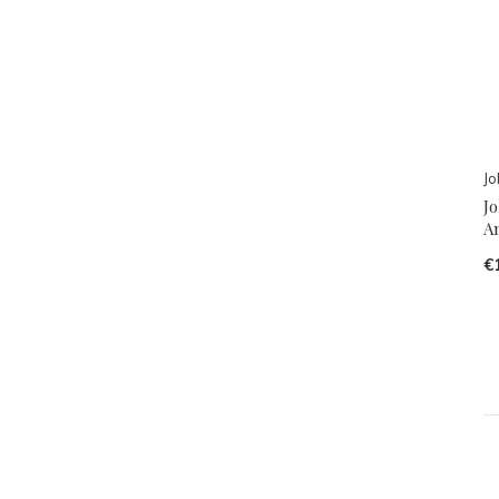
Jo
J
A
€