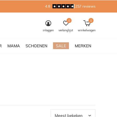
4.8
257 reviews
0
0
inloggen
verlanglijst
winkelwagen
R
MAMA
SCHOENEN
SALE
MERKEN