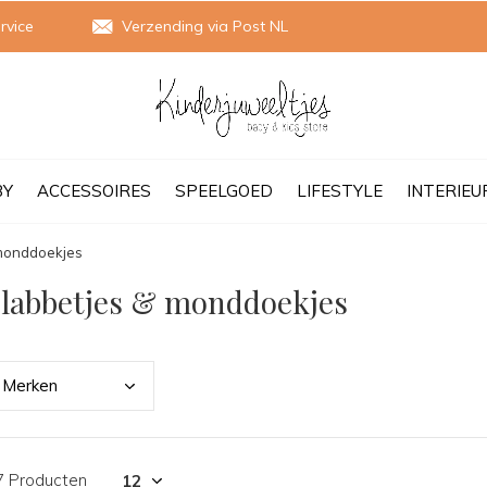
rvice
Verzending via Post NL
BY
ACCESSOIRES
SPEELGOED
LIFESTYLE
INTERIEU
 monddoekjes
labbetjes & monddoekjes
Merk
en
7 Producten