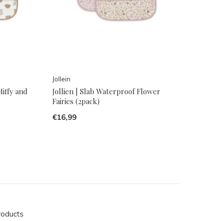
Jollein
Miffy and
Jollien | Slab Waterproof Flower
Fairies (2pack)
€16,99
roducts