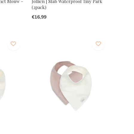
 met Mouw -
Jollien | Slab Waterproof Tiny Park
(2pack)
€16,99