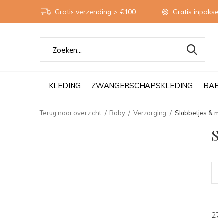
Gratis verzending > €100
Gratis inpakse
KLEDING
ZWANGERSCHAPSKLEDING
BA
Terug naar overzicht
Baby
Verzorging
Slabbetjes &
S
2