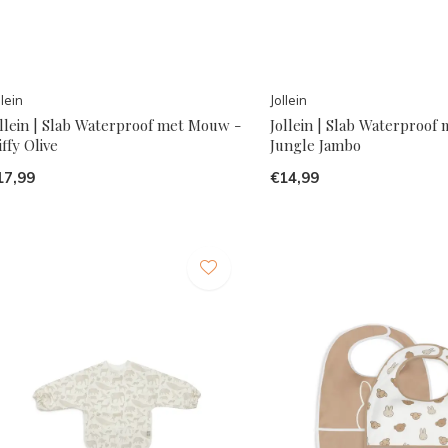
llein
Jollein
ollein | Slab Waterproof met Mouw -
Jollein | Slab Waterproof
ffy Olive
Jungle Jambo
17,99
€14,99