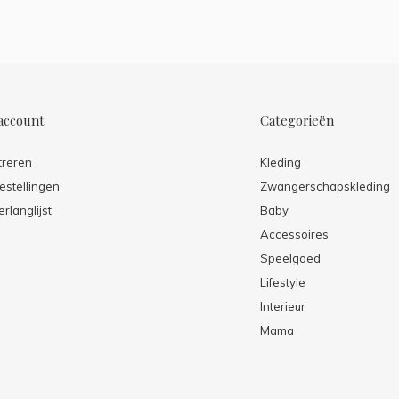
account
Categorieën
treren
Kleding
estellingen
Zwangerschapskleding
erlanglijst
Baby
Accessoires
Speelgoed
Lifestyle
Interieur
Mama