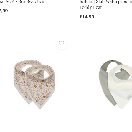
aal AOP - Sea Sweeties
Jollein | Slab Waterproof
Teddy Bear
7,99
€14,99