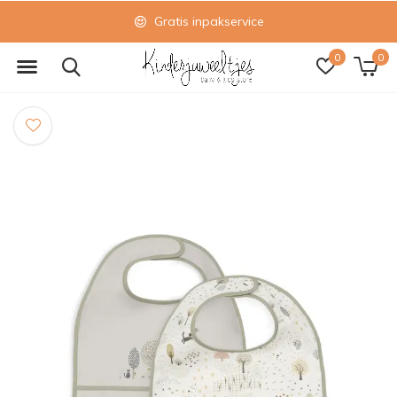
Gratis inpakservice
0
0