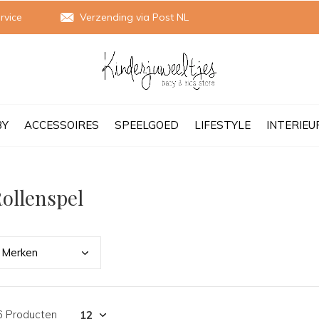
rvice
Verzending via Post NL
BY
ACCESSOIRES
SPEELGOED
LIFESTYLE
INTERIEU
ollenspel
Merk
en
6 Producten