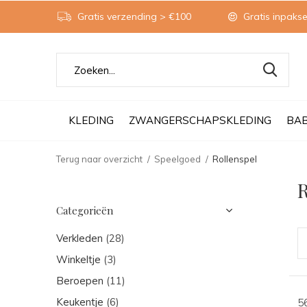
Gratis verzending > €100
Gratis inpakse
KLEDING
ZWANGERSCHAPSKLEDING
BA
Terug naar overzicht
Speelgoed
Rollenspel
R
Categorieën
Verkleden
(28)
Winkeltje
(3)
Beroepen
(11)
Keukentje
(6)
5