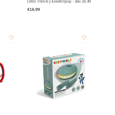
Little Dutch | Knuffelpop - Jim 35CM
€16,99