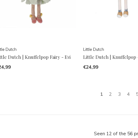
ttle Dutch
Little Dutch
ttle Dutch | Knuffelpop Fairy - Evi
Little Dutch | Knuffelpop
24,99
€24,99
1
2
3
4
Seen 12 of the 56 p