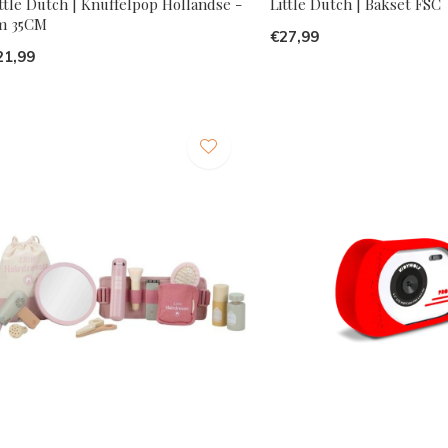
ttle Dutch | Knuffelpop Hollandse -
Little Dutch | Bakset FSC
im 35CM
€27,99
21,99