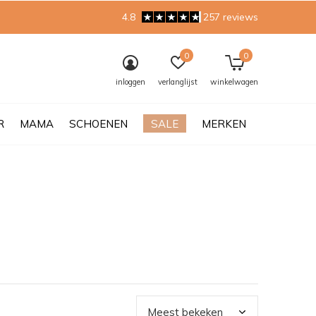
4.8
257 reviews
0
0
inloggen
verlanglijst
winkelwagen
R
MAMA
SCHOENEN
SALE
MERKEN