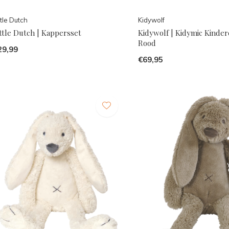
ttle Dutch
Kidywolf
ttle Dutch | Kappersset
Kidywolf | Kidymic Kinde
Rood
29,99
€69,95