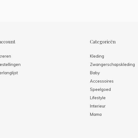
account
Categorieën
treren
Kleding
estellingen
Zwangerschapskleding
erlanglijst
Baby
Accessoires
Speelgoed
Lifestyle
Interieur
Mama