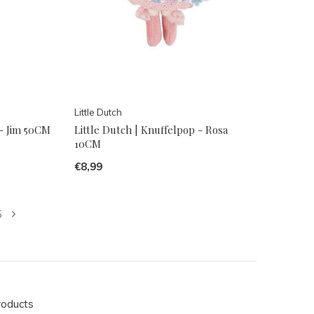
Little Dutch
 - Jim 50CM
Little Dutch | Knuffelpop - Rosa
10CM
€8,99
5
roducts