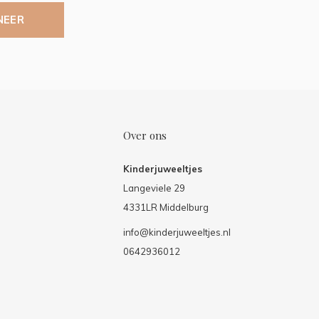
NEER
Over ons
Kinderjuweeltjes
Langeviele 29
4331LR Middelburg
info@kinderjuweeltjes.nl
0642936012