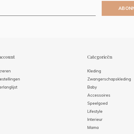
ABON
account
Categorieën
treren
Kleding
estellingen
Zwangerschapskleding
erlanglijst
Baby
Accessoires
Speelgoed
Lifestyle
Interieur
Mama