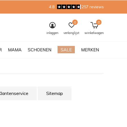
4.8
257 reviews
0
0
inloggen
verlanglijst
winkelwagen
R
MAMA
SCHOENEN
SALE
MERKEN
Klantenservice
Sitemap