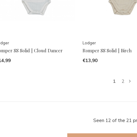
odger
Lodger
omper SS Solid | Cloud Dancer
Romper SS Solid | Birch
14,99
€13,90
1
2
Seen 12 of the 21 p