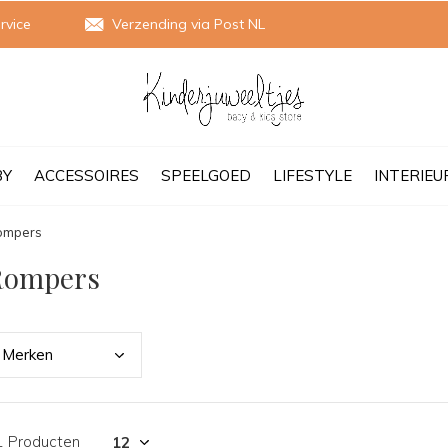
rvice
Verzending via Post NL
BY
ACCESSOIRES
SPEELGOED
LIFESTYLE
INTERIEU
ompers
Rompers
Merk
en
1 Producten