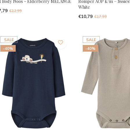
S Body Noos - Elderberry MELANGE
Romper AOP k/m – Sssiest
White
7,79
€12,99
€10,79
€17,99
SALE
SALE
-40%
-40%