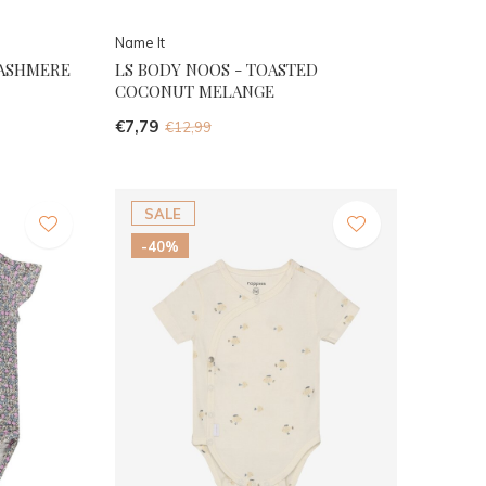
Name It
CASHMERE
LS BODY NOOS - TOASTED
COCONUT MELANGE
€7,79
€12,99
SALE
-40%