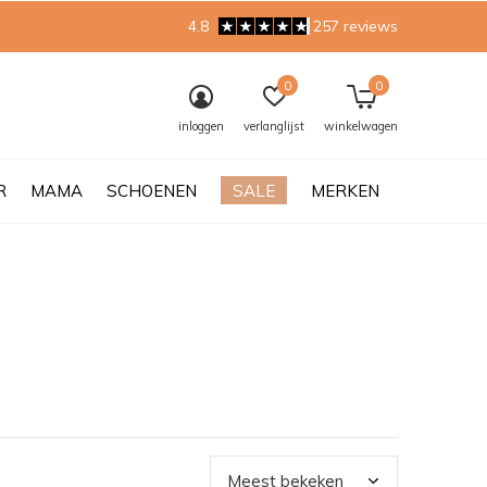
4.8
257 reviews
0
0
inloggen
verlanglijst
winkelwagen
R
MAMA
SCHOENEN
SALE
MERKEN