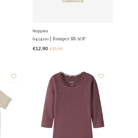
Noppies
6424110 | Romper SS AOP
€12,90
€21,50