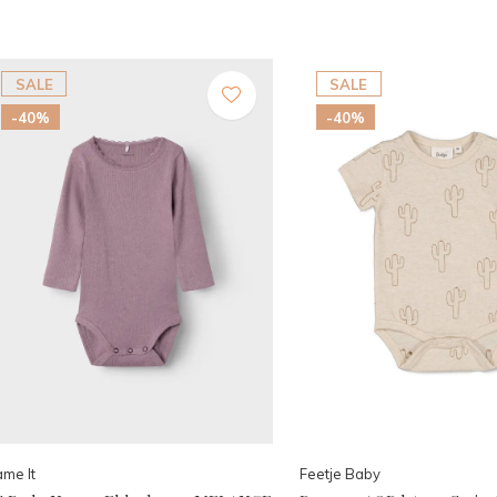
SALE
SALE
-40%
-40%
me It
Feetje Baby