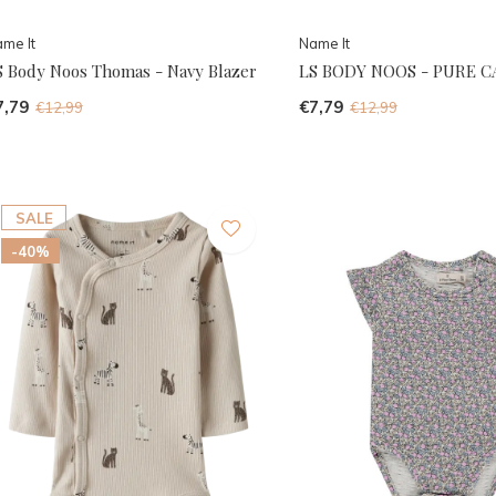
me It
Name It
S Body Noos Thomas - Navy Blazer
LS BODY NOOS - PURE 
7,79
€7,79
€12,99
€12,99
SALE
-40%