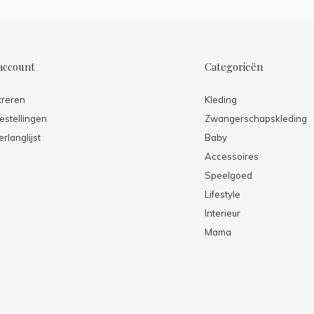
account
Categorieën
treren
Kleding
estellingen
Zwangerschapskleding
erlanglijst
Baby
Accessoires
Speelgoed
Lifestyle
Interieur
Mama