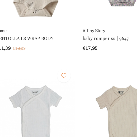
me It
A Tiny Story
BNTOLLA LS WRAP BODY
baby romper ss | 9647
11,39
€17,95
€18,99