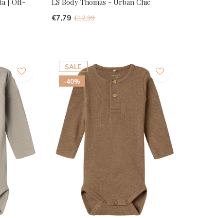
a | Off-
LS Body Thomas - Urban Chic
€7,79
€12,99
SALE
-40%