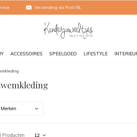
rvice
Verzending via Post NL
BY
ACCESSOIRES
SPEELGOED
LIFESTYLE
INTERIEU
emkleding
Zwemkleding
Merk
en
0 Producten