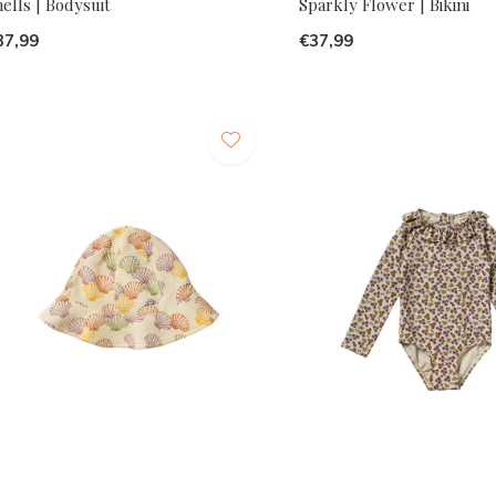
ells | Bodysuit
Sparkly Flower | Bikini
37,99
€37,99