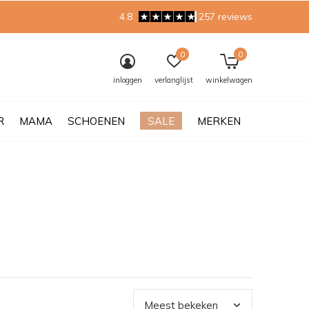
4.8
257 reviews
0
0
inloggen
verlanglijst
winkelwagen
R
MAMA
SCHOENEN
SALE
MERKEN