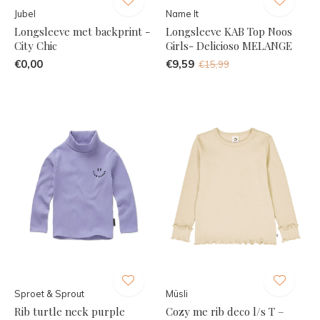
Jubel
Name It
Longsleeve met backprint -
Longsleeve KAB Top Noos
City Chic
Girls- Delicioso MELANGE
€0,00
€9,59
€15,99
Sproet & Sprout
Müsli
Rib turtle neck purple
Cozy me rib deco l/s T –