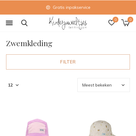
Gratis inpakservice
0
0
Zwemkleding
FILTER