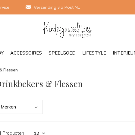
rvice
Verzending via Post NL
BY
ACCESSOIRES
SPEELGOED
LIFESTYLE
INTERIEU
& Flessen
rinkbekers & Flessen
Merk
en
4 Producten