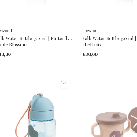
iewood
Liewood
lk Water Bottle 350 ml | Butterfly /
Falk Water Bottle 350 ml |
pple Blossom
shell mix
30,00
€30,00