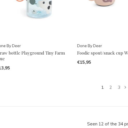
one By Deer
Done By Deer
traw bottle Playground Tiny Farm
Foodie spout/snack cup W
lue
€15,95
13,95
1
2
3
Seen 12 of the 34 p