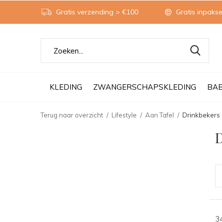
Gratis verzending > €100
Gratis inpakse
KLEDING
ZWANGERSCHAPSKLEDING
BA
Terug naar overzicht
Lifestyle
Aan Tafel
Drinkbekers 
D
3