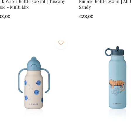
lk Water Bottle 500 ml | Tuscany
Kimmie Bottle 250ml | All 
se - Multi Mix
Sandy
33,00
€28,00