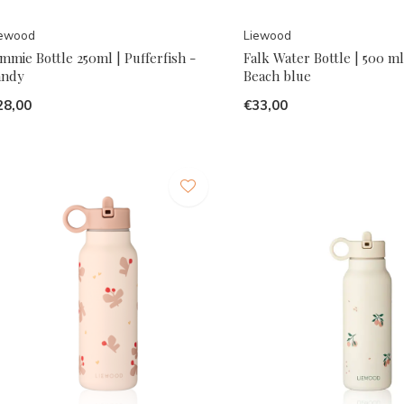
iewood
Liewood
mmie Bottle 250ml | Pufferfish -
Falk Water Bottle | 500 ml 
andy
Beach blue
28,00
€33,00