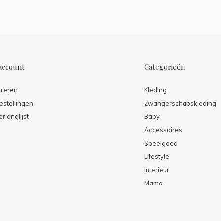
account
Categorieën
treren
Kleding
estellingen
Zwangerschapskleding
erlanglijst
Baby
Accessoires
Speelgoed
Lifestyle
Interieur
Mama