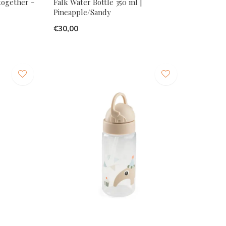
together -
Falk Water Bottle 350 ml |
Pineapple/Sandy
€30,00