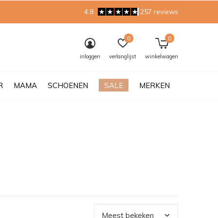
4.8
257 reviews
0
0
inloggen
verlanglijst
winkelwagen
R
MAMA
SCHOENEN
SALE
MERKEN