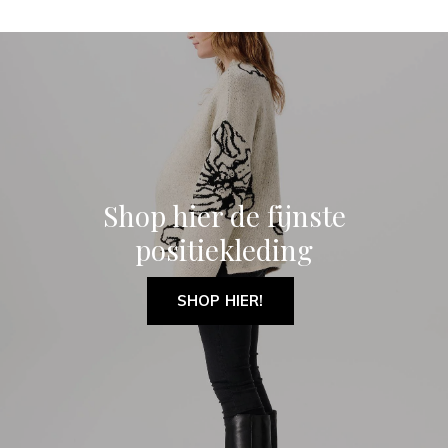
Shop hier de fijnste
positiekleding
SHOP HIER!