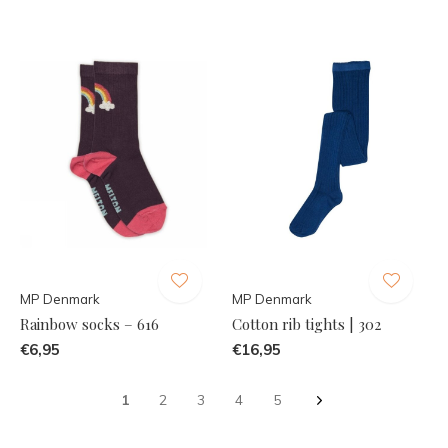
MP Denmark
MP Denmark
Rainbow socks – 616
Cotton rib tights | 302
€6,95
€16,95
1
2
3
4
5