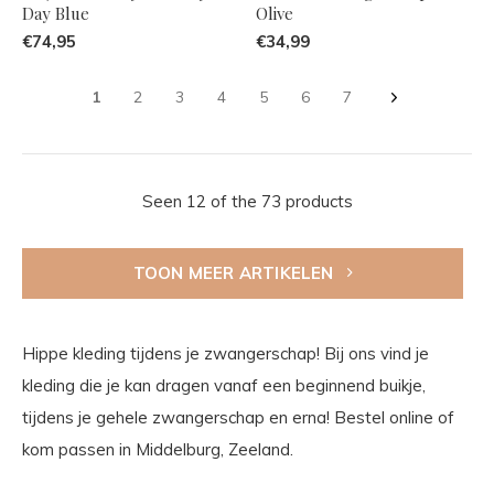
Day Blue
Olive
€74,95
€34,99
1
2
3
4
5
6
7
Seen 12 of the 73 products
TOON MEER ARTIKELEN
Hippe kleding tijdens je zwangerschap! Bij ons vind je
kleding die je kan dragen vanaf een beginnend buikje,
tijdens je gehele zwangerschap en erna! Bestel online of
kom passen in Middelburg, Zeeland.