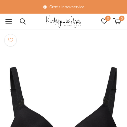
Gratis inpakservice
0
0