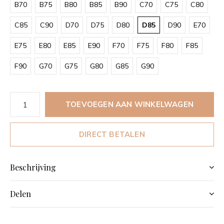
B70
B75
B80
B85
B90
C70
C75
C80
C85
C90
D70
D75
D80
D85
D90
E70
E75
E80
E85
E90
F70
F75
F80
F85
F90
G70
G75
G80
G85
G90
TOEVOEGEN AAN WINKELWAGEN
DIRECT BETALEN
Beschrijving
Delen