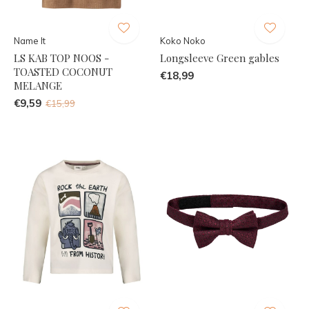
Name It
Koko Noko
LS KAB TOP NOOS -
Longsleeve Green gables
TOASTED COCONUT
€18,99
MELANGE
€9,59
€15,99