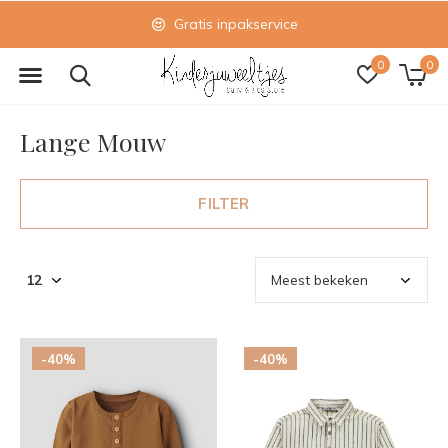
Gratis inpakservice
0
0
Lange Mouw
FILTER
-40%
-40%