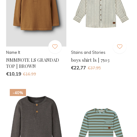
Name It
Stains and Stories
NMMNOTE LS GRANDAD
boys shirt ls | 7503
TOP | BROWN
€22,77
€37,95
€10,19
€16,99
-40%