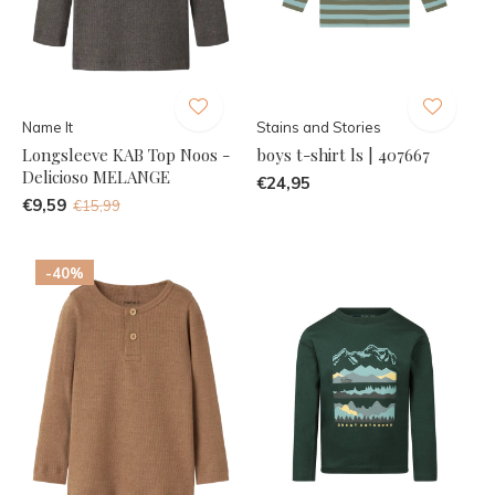
Name It
Stains and Stories
Longsleeve KAB Top Noos -
boys t-shirt ls | 407667
Delicioso MELANGE
€24,95
€9,59
€15,99
-40%