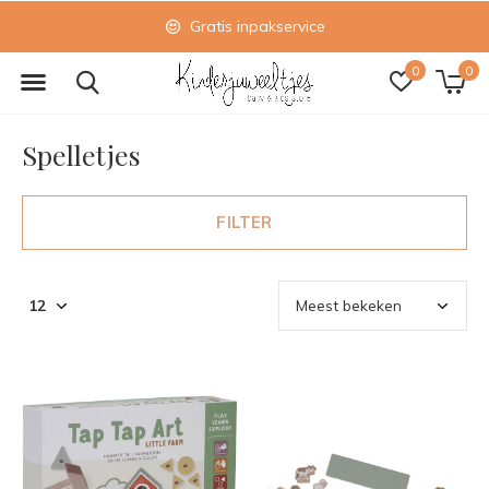
Gratis inpakservice
0
0
Spelletjes
FILTER