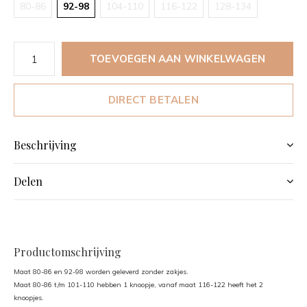
80-86
92-98
104-110
116-122
128-134
TOEVOEGEN AAN WINKELWAGEN
DIRECT BETALEN
Beschrijving
Delen
Productomschrijving
Maat 80-86 en 92-98 worden geleverd zonder zakjes.
Maat 80-86 t/m 101-110 hebben 1 knoopje, vanaf maat 116-122 heeft het 2
knoopjes.