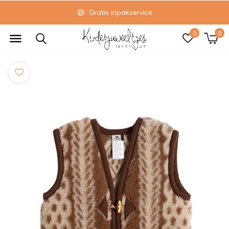
Gratis inpakservice
0
0