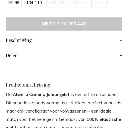
92-98
104-110
116-122
128-134
140-146
NIET OP VOORRAAD
Beschrijving
Delen
Productomschrijving
De
Alwero Camino Junior gilet
is een echte allrounder!
Dit superleuke bodywarmer is niet alleen perfect voor kids,
maar ook verkrijgbaar voor volwassenen – een ideale
match voor het hele gezin. Gemaakt van
100% elastische
wol
, biedt het gilet comfort, warmte én stijl in één.