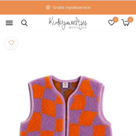
Gratis inpakservice
0
0