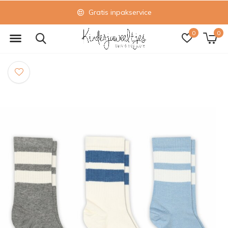
Gratis inpakservice
0
0