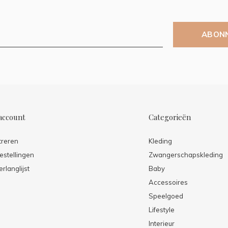
ABON
account
Categorieën
treren
Kleding
estellingen
Zwangerschapskleding
erlanglijst
Baby
Accessoires
Speelgoed
Lifestyle
Interieur