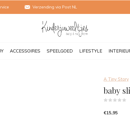
rvice
Verzending via Post NL
BY
ACCESSOIRES
SPEELGOED
LIFESTYLE
INTERIEU
A Tiny Story
baby sl
(
€15,95