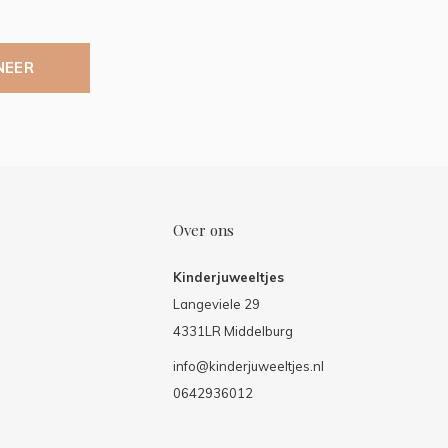
NEER
Over ons
Kinderjuweeltjes
Langeviele 29
4331LR Middelburg
info@kinderjuweeltjes.nl
0642936012