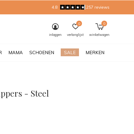
4.8
257 reviews
0
0
inloggen
verlanglijst
winkelwagen
R
MAMA
SCHOENEN
SALE
MERKEN
ippers - Steel
0)