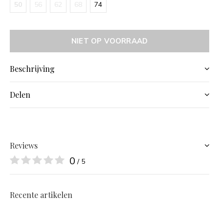
50
56
62
68
74
NIET OP VOORRAAD
Beschrijving
Delen
Reviews
0
/ 5
Recente artikelen