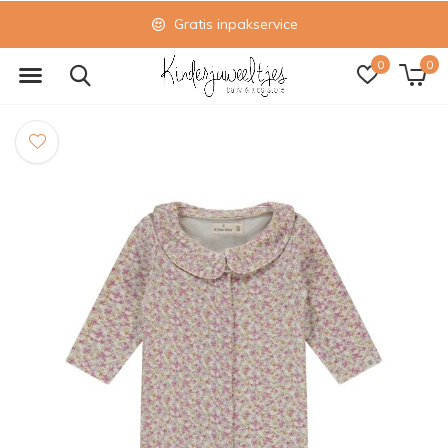
Gratis inpakservice
0
0