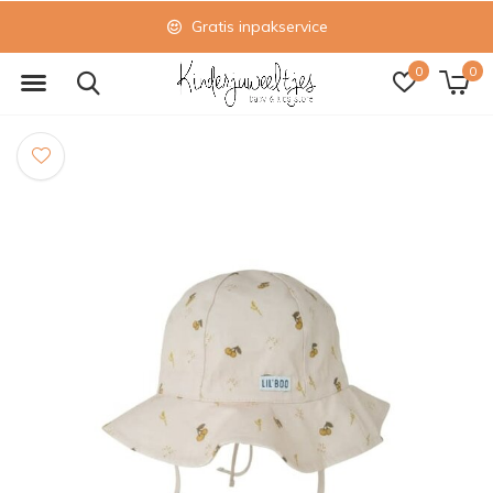
Gratis inpakservice
0
0