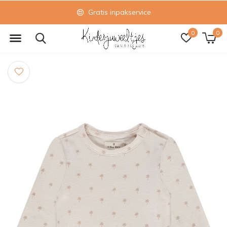
Gratis inpakservice
0
0