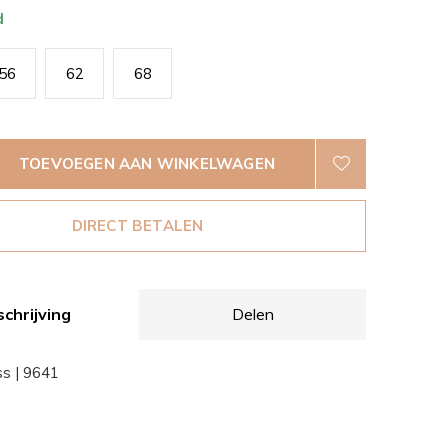
d
56
62
68
TOEVOEGEN AAN WINKELWAGEN
DIRECT BETALEN
chrijving
Delen
ss | 9641