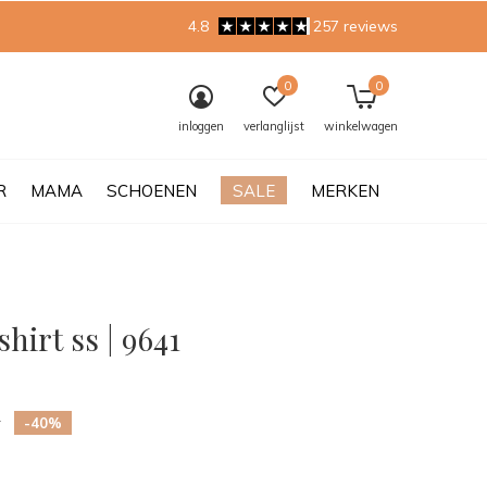
4.8
257 reviews
0
0
inloggen
verlanglijst
winkelwagen
R
MAMA
SCHOENEN
SALE
MERKEN
shirt ss | 9641
0)
5
-40%