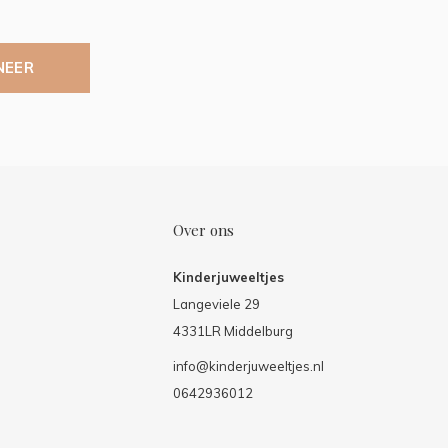
NEER
Over ons
Kinderjuweeltjes
Langeviele 29
4331LR Middelburg
info@kinderjuweeltjes.nl
0642936012