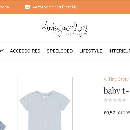
rvice
Verzending via Post NL
BY
ACCESSOIRES
SPEELGOED
LIFESTYLE
INTERIEU
A Tiny Story
baby t-
(
€9,57
€15,9