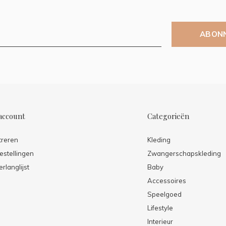
ABON
account
Categorieën
treren
Kleding
estellingen
Zwangerschapskleding
erlanglijst
Baby
Accessoires
Speelgoed
Lifestyle
Interieur