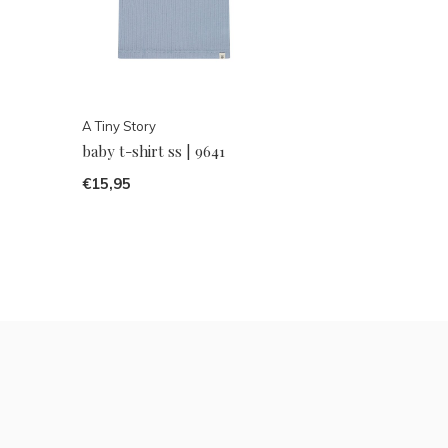
A Tiny Story
baby t-shirt ss | 9641
€15,95