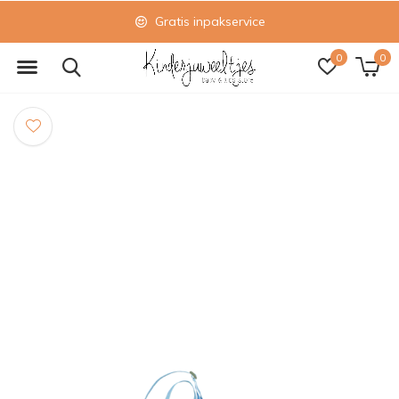
Gratis inpakservice
0
0