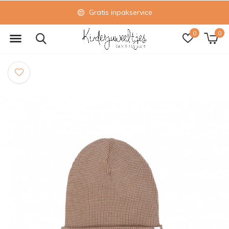
Gratis inpakservice
0
0