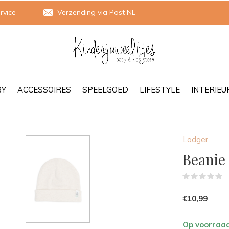
rvice
Verzending via Post NL
BY
ACCESSOIRES
SPEELGOED
LIFESTYLE
INTERIEU
Lodger
Beanie 
(
€10,99
Op voorraa