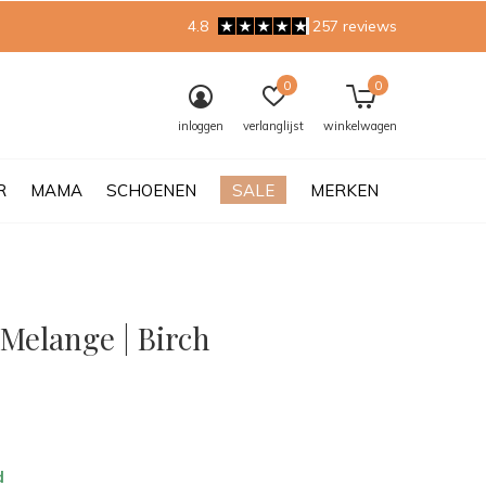
4.8
257 reviews
0
0
inloggen
verlanglijst
winkelwagen
R
MAMA
SCHOENEN
SALE
MERKEN
Melange | Birch
0)
d