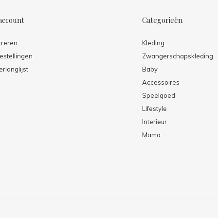
account
Categorieën
treren
Kleding
estellingen
Zwangerschapskleding
erlanglijst
Baby
Accessoires
Speelgoed
Lifestyle
Interieur
Mama