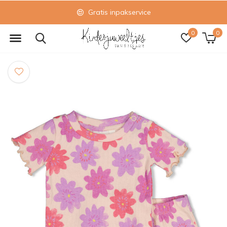
Gratis inpakservice
0
0