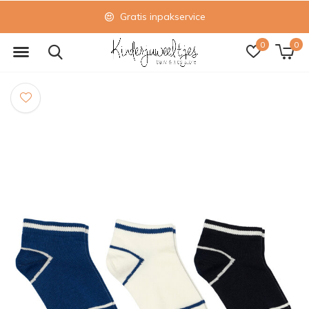
Gratis inpakservice
0
0