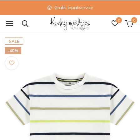
Gratis inpakservice
0
0
SALE
-40%