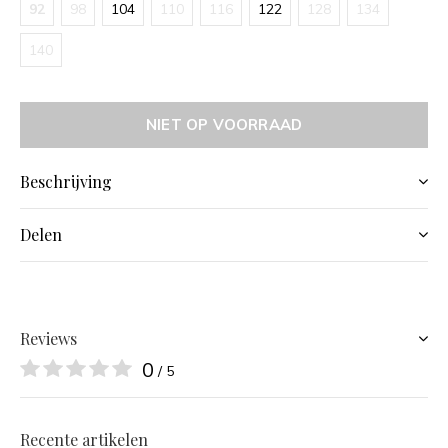
92
98
104
110
116
122
128
134
140
NIET OP VOORRAAD
Beschrijving
Delen
Reviews
0
/ 5
Recente artikelen