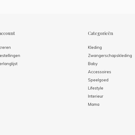
account
Categorieën
treren
Kleding
estellingen
Zwangerschapskleding
erlanglijst
Baby
Accessoires
Speelgoed
Lifestyle
Interieur
Mama