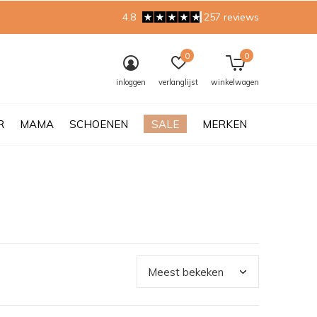
4.8
257 reviews
0
0
inloggen
verlanglijst
winkelwagen
R
MAMA
SCHOENEN
SALE
MERKEN