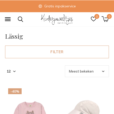
Gratis inpakservice
0
0
Lässig
FILTER
-40%