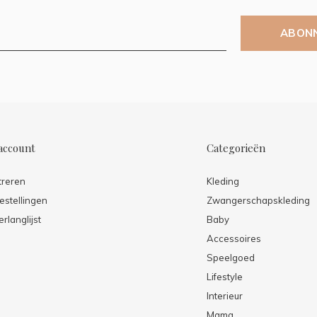
ABON
account
Categorieën
treren
Kleding
estellingen
Zwangerschapskleding
erlanglijst
Baby
Accessoires
Speelgoed
Lifestyle
Interieur
Mama