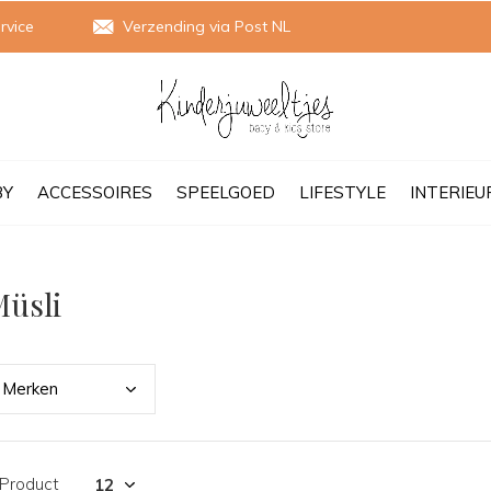
rvice
Verzending via Post NL
BY
ACCESSOIRES
SPEELGOED
LIFESTYLE
INTERIEU
üsli
Merk
en
 Product