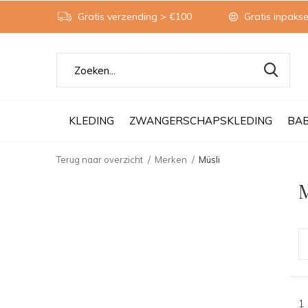
Gratis verzending > €100
Gratis inpakse
KLEDING
ZWANGERSCHAPSKLEDING
BA
Terug naar overzicht
Merken
Müsli
M
1