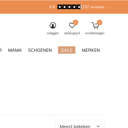
4.8
257 reviews
0
0
inloggen
verlanglijst
winkelwagen
R
MAMA
SCHOENEN
SALE
MERKEN