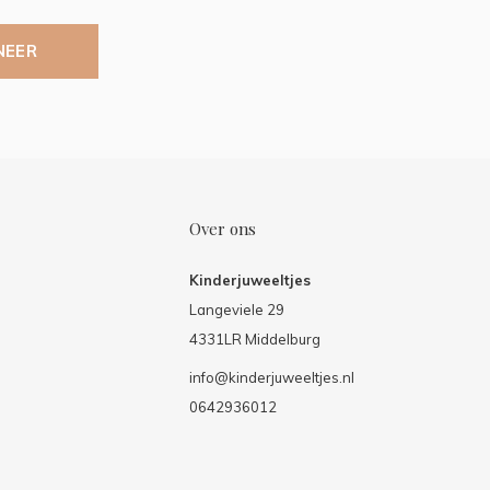
NEER
Over ons
Kinderjuweeltjes
Langeviele 29
4331LR Middelburg
info@kinderjuweeltjes.nl
0642936012