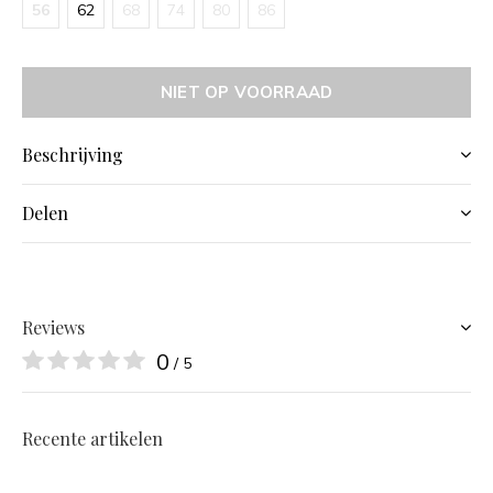
56
62
68
74
80
86
NIET OP VOORRAAD
Beschrijving
Delen
Reviews
0
/ 5
Recente artikelen