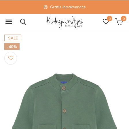
Gratis inpakservice
0
0
SALE
-40%