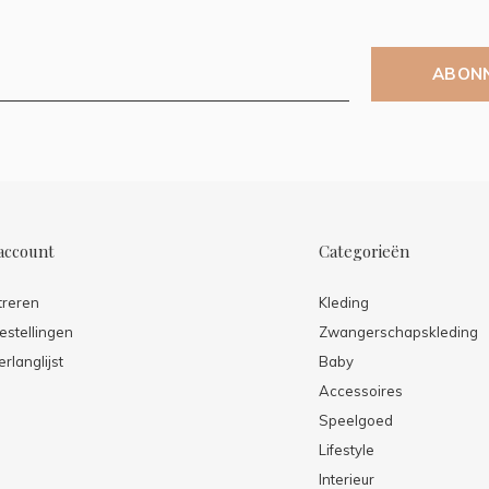
ABON
account
Categorieën
treren
Kleding
estellingen
Zwangerschapskleding
erlanglijst
Baby
Accessoires
Speelgoed
Lifestyle
Interieur