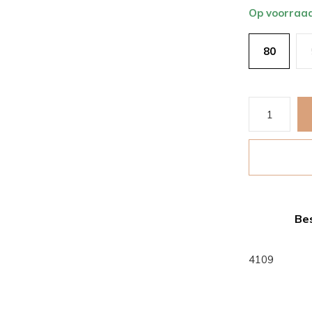
Op voorraa
80
Bes
4109