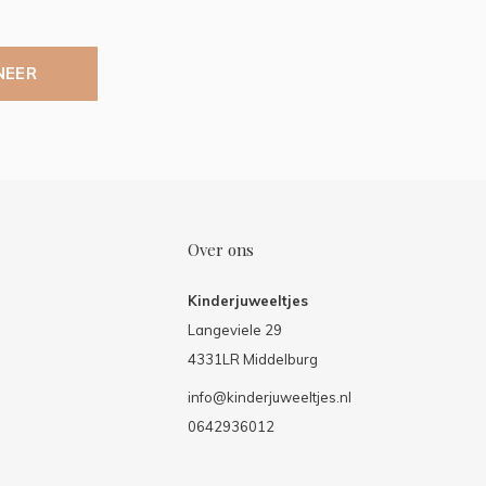
NEER
Over ons
Kinderjuweeltjes
Langeviele 29
4331LR Middelburg
info@kinderjuweeltjes.nl
0642936012