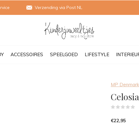
rvice
Verzending via Post NL
BY
ACCESSOIRES
SPEELGOED
LIFESTYLE
INTERIEU
MP Denmark
Celosia
(
€22,95