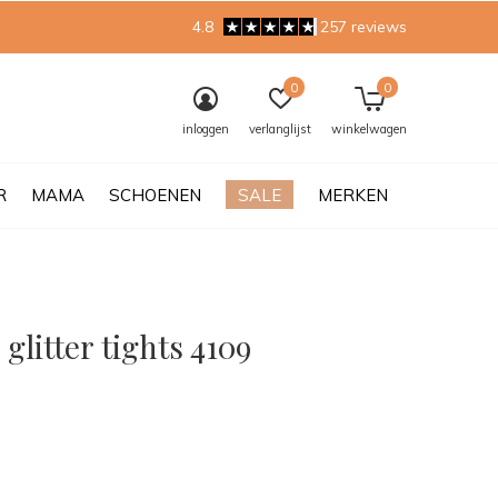
4.8
257 reviews
0
0
inloggen
verlanglijst
winkelwagen
R
MAMA
SCHOENEN
SALE
MERKEN
 glitter tights 4109
0)