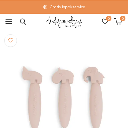
Gratis inpakservice
0
0