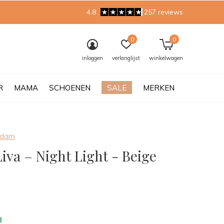
4.8
257 reviews
0
0
inloggen
verlanglijst
winkelwagen
R
MAMA
SCHOENEN
SALE
MERKEN
rdam
Liva – Night Light - Beige
0)
d