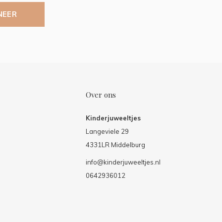
NEER
Over ons
Kinderjuweeltjes
Langeviele 29
4331LR Middelburg
info@kinderjuweeltjes.nl
0642936012