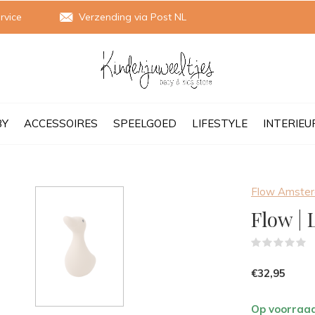
rvice
Verzending via Post NL
BY
ACCESSOIRES
SPEELGOED
LIFESTYLE
INTERIEU
Flow Amste
Flow | 
(
€32,95
Op voorraa