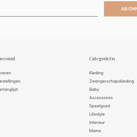
ABON
account
Categorieën
treren
Kleding
estellingen
Zwangerschapskleding
erlanglijst
Baby
Accessoires
Speelgoed
Lifestyle
Interieur
Mama