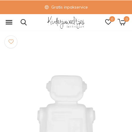
Gratis inpakservice
0
0