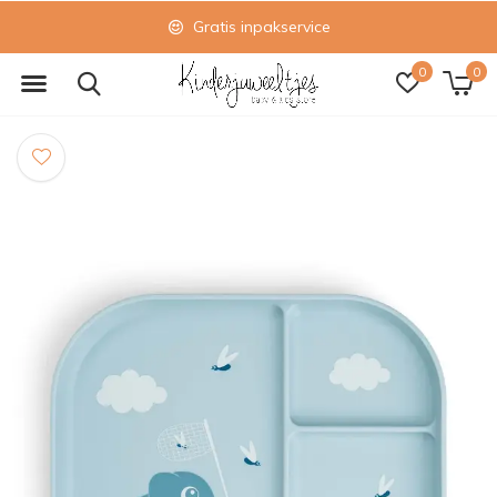
Gratis inpakservice
0
0