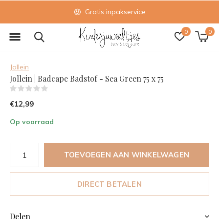
Gratis inpakservice
0
0
Jollein
Jollein | Badcape Badstof - Sea Green 75 x 75
(0)
€12,99
Op voorraad
TOEVOEGEN AAN WINKELWAGEN
DIRECT BETALEN
Delen