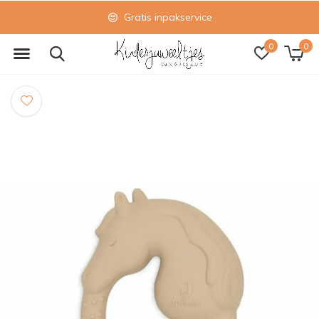
Gratis inpakservice
0
0