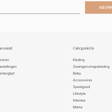
ABON
account
Categorieën
treren
Kleding
estellingen
Zwangerschapskleding
erlanglijst
Baby
Accessoires
Speelgoed
Lifestyle
Interieur
Mama