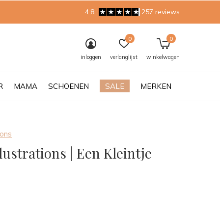
4.8
257 reviews
0
0
inloggen
verlanglijst
winkelwagen
R
MAMA
SCHOENEN
SALE
MERKEN
ions
llustrations | Een Kleintje
0)