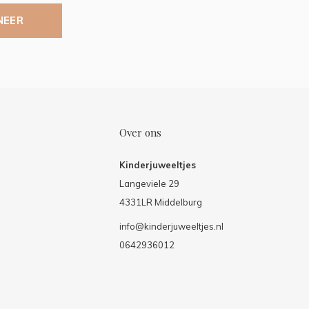
NEER
Over ons
Kinderjuweeltjes
Langeviele 29
4331LR Middelburg
info@kinderjuweeltjes.nl
0642936012