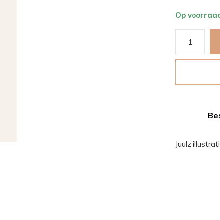
Op voorraa
Bes
Juulz illustr