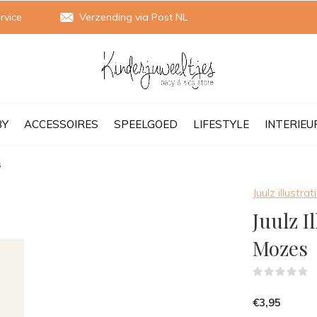
rvice
Verzending via Post NL
BY
ACCESSOIRES
SPEELGOED
LIFESTYLE
INTERIEU
s
Juulz illustrat
Juulz I
Mozes
(
€3,95