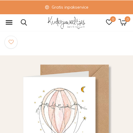
Gratis inpakservice
0
0