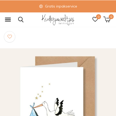
Gratis inpakservice
0
0