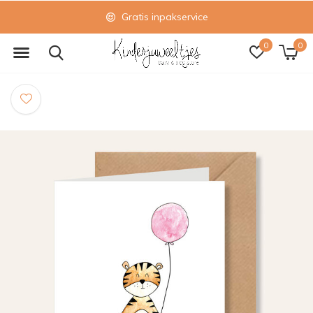
Gratis inpakservice
0
0