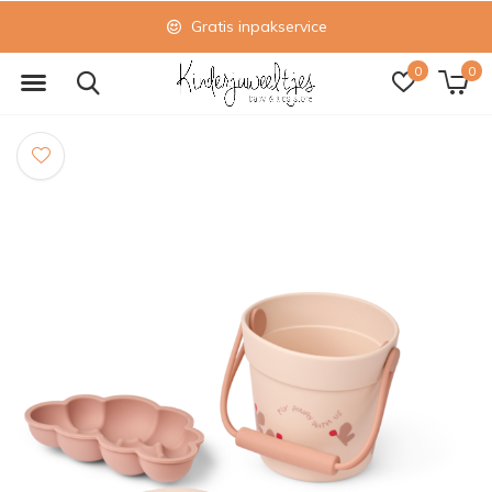
Gratis inpakservice
0
0