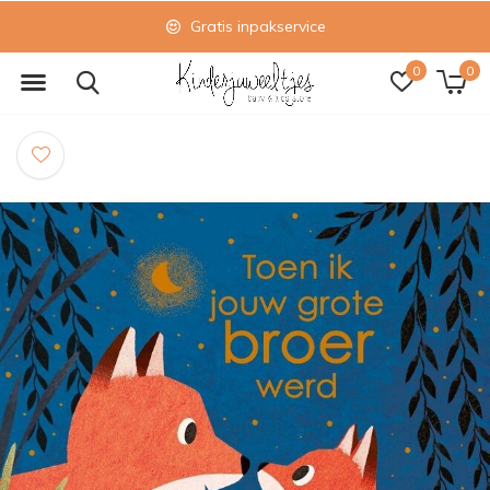
Gratis inpakservice
0
0