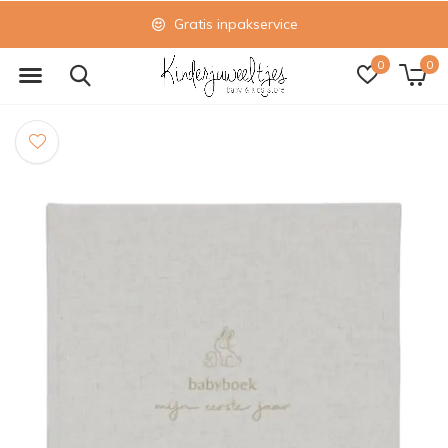
Gratis inpakservice
0
0