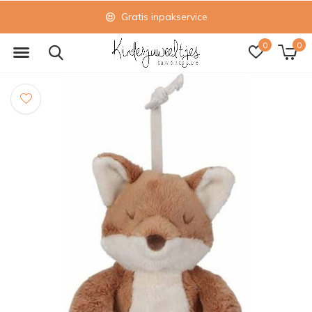
Gratis inpakservice
0
0